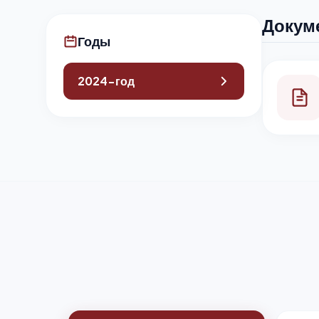
Докуме
Годы
2024-год