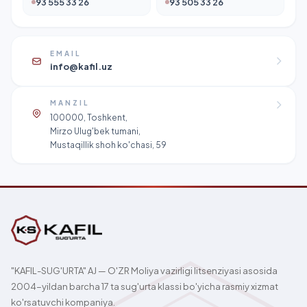
93 555 33 26
93 505 33 26
EMAIL
info@kafil.uz
MANZIL
100000, Toshkent,
Mirzo Ulug'bek tumani,
Mustaqillik shoh ko'chasi, 59
"KAFIL-SUG'URTA" AJ — O'ZR Moliya vazirligi litsenziyasi asosida
2004-yildan barcha 17 ta sug'urta klassi bo'yicha rasmiy xizmat
ko'rsatuvchi kompaniya.