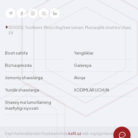
100000, Toshkent, Mirzo Ulug'bek tumani, Mustaqillik shoh ko'chasi,
59
Bosh sahifa
Yangiliklar
Biz haqimizda
Galereya
Jismoniy shaxslarga
Aloqa
Yuridik shaxslarga
XODIMLAR UCHUN
Shaxsiy ma’lumotlarning
maxfiyligi siyosati
Sayt materiallaridan foydalanishda
kafil.uz
veb-saytga havola bo‘lishi