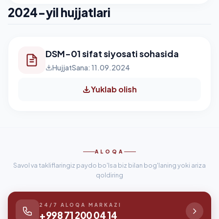
2024-yil hujjatlari
DSM-01 sifat siyosati sohasida
Hujjat
Sana: 11.09.2024
Yuklab olish
ALOQA
Savol va takliflaringiz paydo bo'lsa biz bilan bog'laning yoki ariza
qoldiring
24/7 ALOQA MARKAZI
+998 71 200 04 14