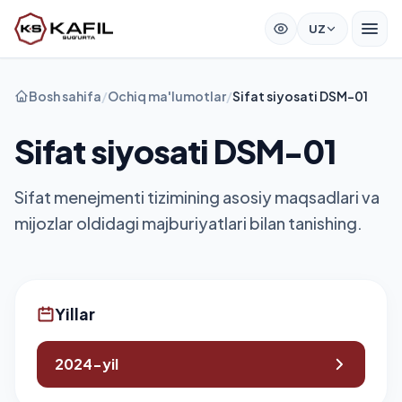
UZ
Bosh sahifa
/
Ochiq ma'lumotlar
/
Sifat siyosati DSM-01
Sifat siyosati DSM-01
Sifat menejmenti tizimining asosiy maqsadlari va
mijozlar oldidagi majburiyatlari bilan tanishing.
Yillar
2024-yil