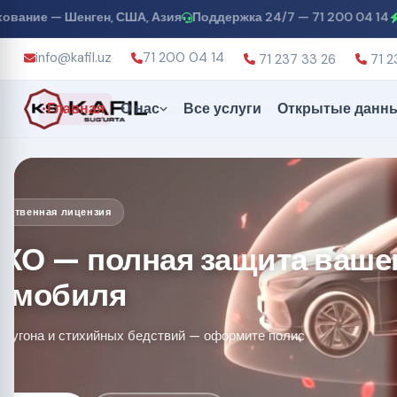
н, США, Азия
Поддержка 24/7 — 71 200 04 14
Онлайн E-полис
info@kafil.uz
71 200 04 14
71 237 33 26
71 2
Главная
О нас
Все услуги
Открытые данн
Государственная лицензия
КАСКО-GREEN — защит
электромобиля
Специальное покрытие для электро и гибридных авто
онлайн за 2 минуты!