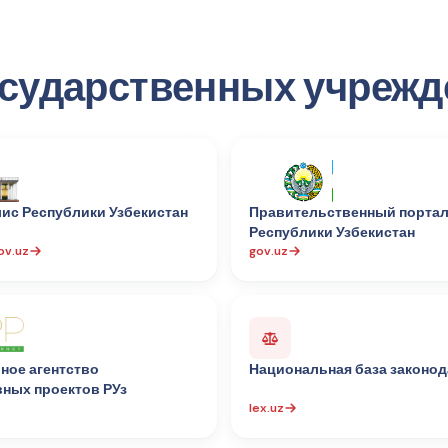
осударственных учреж
ис Республики Узбекистан
Правительственный порта
Республики Узбекистан
ov.uz
gov.uz
ное агентство
Национальная база законод
вных проектов РУз
lex.uz