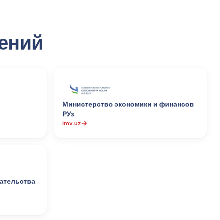
дений
л
Министерство экономики и финансов
РУз
imv.uz
ательства