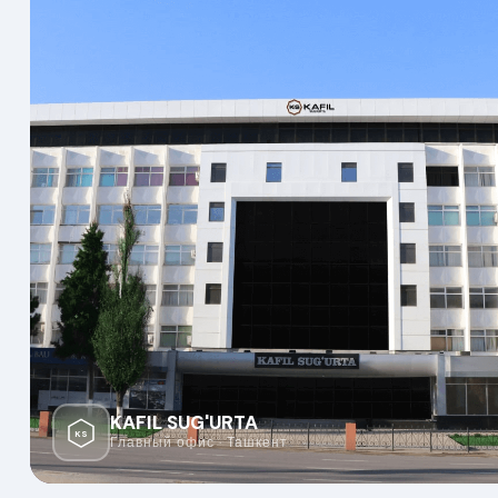
KAFIL SUG'URTA
KS
Главный офис · Ташкент