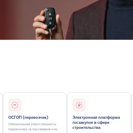
евозчик)
Электронная платформа
Ответственнос
госзакупок в сфере
ответственность
Защита нотариуса
строительства
 пассажиров и их
из-за ошибок в ра