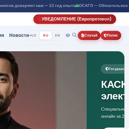
т нам — 22 год опыта
ОСАГО — Обязательное страхование | 
УВЕДОМЛЕНИЕ (Европротокол)
ия
Новости
Контакты
UZ
RU
EN
Случай
Полис