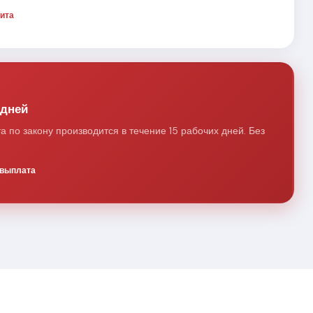
ита
 дней
 по закону производится в течение 15 рабочих дней. Без
 выплата