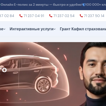
 за 2 минуты — быстро и удобно!
100 000+ клиентов доверяю
37 02 84
71 237 04 91
71 237 02 54
71 237 50 14
ые
Интерактивные услуги
Грант Кафил страхован
а для вашего
 —