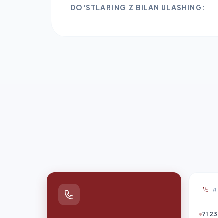
DO'STLARINGIZ BILAN ULASHING:
Д
71 23