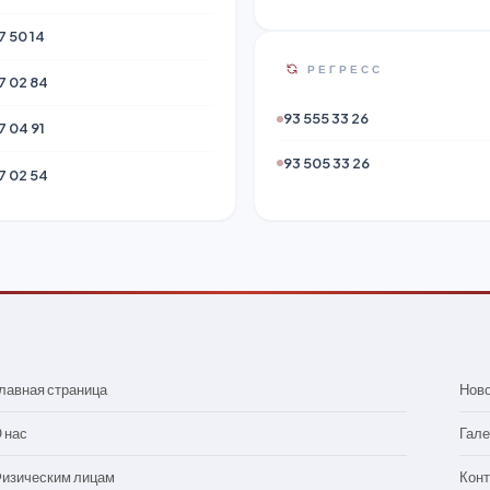
7 50 14
РЕГРЕСС
7 02 84
93 555 33 26
7 04 91
93 505 33 26
7 02 54
лавная страница
Нов
 нас
Гале
изическим лицам
Конт