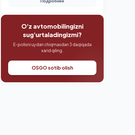
Подробнее
O'z avtomobilingizni
sug'urtaladingizmi?
E-polisni uydan chiqmasdan 3 daqiqada
xarid qiling.
OSGO sotib olish