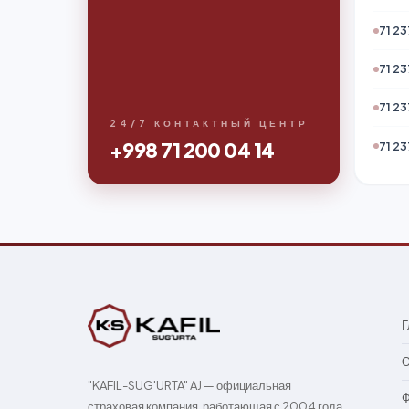
71 23
71 23
71 23
24/7 КОНТАКТНЫЙ ЦЕНТР
+998 71 200 04 14
71 23
Г
О
"KAFIL-SUG'URTA" AJ — официальная
Ф
страховая компания, работающая с 2004 года