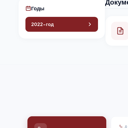
Докуме
Годы
2022-год
Д