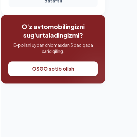
Batafsil
O'z avtomobilingizni
sug'urtaladingizmi?
E-polisni uydan chiqmasdan 3 daqiqada
xarid qiling.
OSGO sotib olish