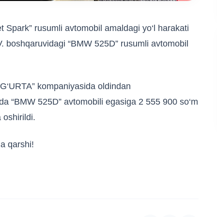
 Spark” rusumli avtomobil amaldagi yo‘l harakati
T.V. boshqaruvidagi “BMW 525D” rusumli avtomobil
UG‘URTA” kompaniyasida oldindan
osida “BMW 525D” avtomobili egasiga 2 555 900 so‘m
oshirildi.
a qarshi!