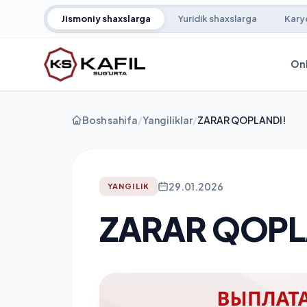
Jismoniy shaxslarga
Yuridik shaxslarga
Kary
Onl
Bosh sahifa
/
Yangiliklar
/
ZARAR QOPLANDI!
29.01.2026
YANGILIK
ZARAR QOPL