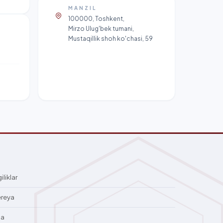
MANZIL
100000, Toshkent,
Mirzo Ulug'bek tumani,
Mustaqillik shoh ko'chasi, 59
iliklar
ereya
qa