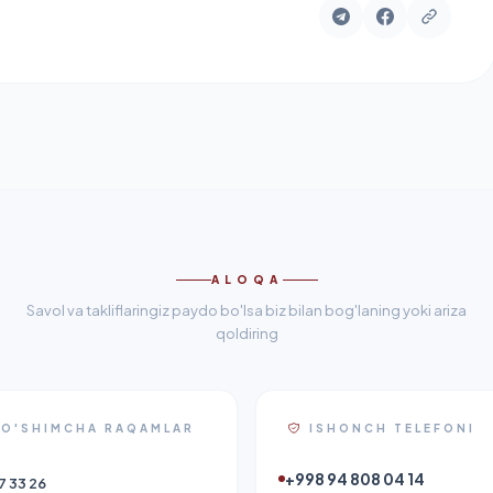
ALOQA
Savol va takliflaringiz paydo bo'lsa biz bilan bog'laning yoki ariza
qoldiring
O'SHIMCHA RAQAMLAR
ISHONCH TELEFONI
+998 94 808 04 14
7 33 26