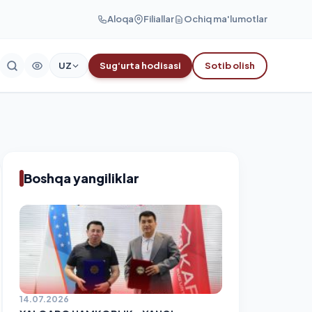
Aloqa
Filiallar
Ochiq ma'lumotlar
UZ
Sug‘urta hodisasi
Sotib olish
Boshqa yangiliklar
14.07.2026