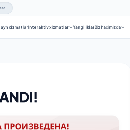
era
ayn xizmatlar
Interaktiv xizmatlar
Yangiliklar
Biz haqimizda
ANDI!