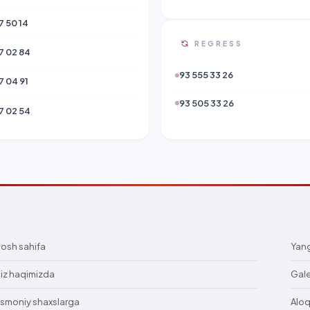
7 50 14
REGRESS
7 02 84
93 555 33 26
7 04 91
93 505 33 26
7 02 54
osh sahifa
Yang
iz haqimizda
Gal
ismoniy shaxslarga
Alo