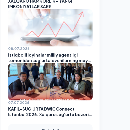
XALQARO HAMKORLIK – YANGI
IMKONIYATLAR SARI!
08.07.2026
Istiqbolli loyihalar milliy agentligi
tomonidan sug‘urtalovchilarning may
oyi yakunlari bo‘yicha reytingi e’lon
qilindi!
07.07.2026
KAFIL-SUG‘URTA DWIC Connect
Istanbul 2026: Xalqaro sug‘urta bozori
sari yangi imkoniyatlar!