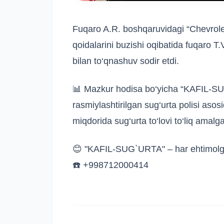
Fuqaro A.R. boshqaruvidagi “Chevrolet
qoidalarini buzishi oqibatida fuqaro 
bilan to‘qnashuv sodir etdi.
📊 Mazkur hodisa bo‘yicha “KAFIL-S
rasmiylashtirilgan sug‘urta polisi as
miqdorida sug‘urta to‘lovi to‘liq amalga 
😊 "KAFIL-SUG`URTA" – har ehtimolg
☎️ +998712000414