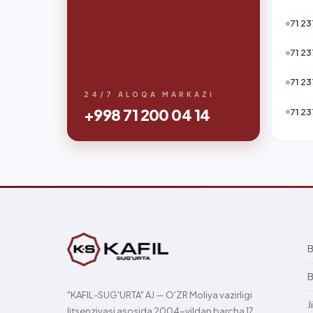
71 23
71 23
71 23
24/7 ALOQA MARKAZI
+998 71 200 04 14
71 23
B
B
"KAFIL-SUG'URTA" AJ — O'ZR Moliya vazirligi
J
litsenziyasi asosida 2004-yildan barcha 17