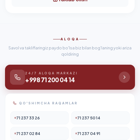
ALOQA
Savol va takliflaringiz paydo bo'lsa biz bilan bog'laning yoki ariza
qoldiring
24/7 ALOQA MARKAZI
+998 71 200 04 14
QO'SHIMCHA RAQAMLAR
71 237 33 26
71 237 50 14
71 237 02 84
71 237 04 91