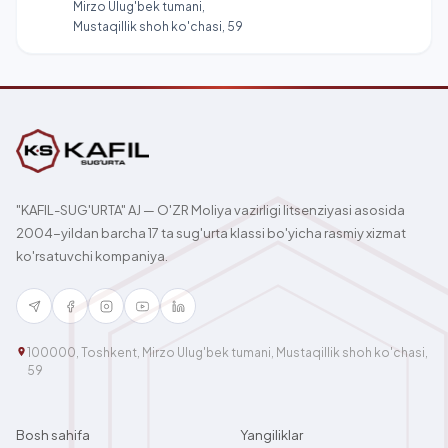
Mirzo Ulug'bek tumani,
Mustaqillik shoh ko'chasi, 59
"KAFIL-SUG'URTA" AJ — O'ZR Moliya vazirligi litsenziyasi asosida
2004-yildan barcha 17 ta sug'urta klassi bo'yicha rasmiy xizmat
ko'rsatuvchi kompaniya.
100000, Toshkent, Mirzo Ulug'bek tumani, Mustaqillik shoh ko'chasi,
59
Bosh sahifa
Yangiliklar