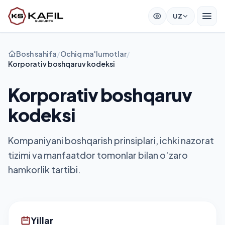
UZ
Bosh sahifa
/
Ochiq ma'lumotlar
/
Korporativ boshqaruv kodeksi
Korporativ boshqaruv
kodeksi
Kompaniyani boshqarish prinsiplari, ichki nazorat
tizimi va manfaatdor tomonlar bilan o‘zaro
hamkorlik tartibi.
Yillar