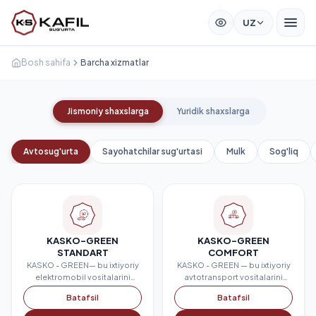
UZ
Bosh sahifa
Barcha xizmatlar
Jismoniy shaxslarga
Yuridik shaxslarga
Avtosug'urta
Sayohatchilar sug'urtasi
Mulk
Sog'liq
KASKO-GREEN
KASKO-GREEN
STANDART
COMFORT
KASKO - GREEN— bu ixtiyoriy
KASKO - GREEN — bu ixtiyoriy
elektromobil vositalarini
avtotransport vositalarini
sug‘urtalash. Sug‘urtalashga
sug‘urtalash. Sug‘urtalashga
Batafsil
Batafsil
yengil avtomobillar, yuk
yengil avtomobillar, yuk
mashinalari, tirkamalar va
mashinalari, tirkamalar va