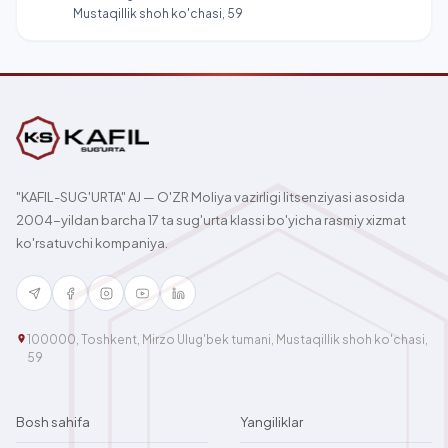
Mustaqillik shoh ko'chasi, 59
"KAFIL-SUG'URTA" AJ — O'ZR Moliya vazirligi litsenziyasi asosida
2004-yildan barcha 17 ta sug'urta klassi bo'yicha rasmiy xizmat
ko'rsatuvchi kompaniya.
100000, Toshkent, Mirzo Ulug'bek tumani, Mustaqillik shoh ko'chasi,
59
Bosh sahifa
Yangiliklar