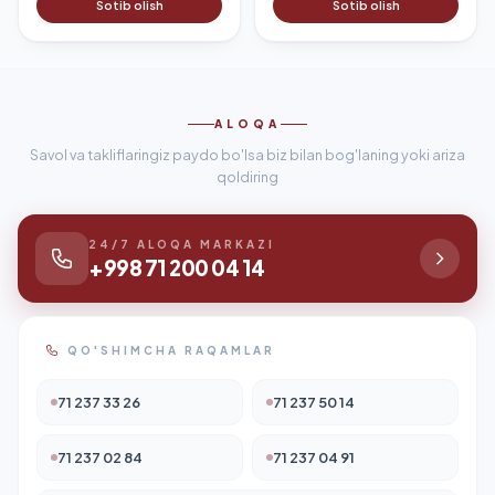
Sotib olish
Sotib olish
yarimtirkamalar, avtobuslar,
yarimtirkamalar, avtobuslar,
mikroavtobuslar, mototsikllar,
mikroavtobuslar, mototsikllar,
qishloq xo‘jaligi...
qishloq xo‘jaligi...
ALOQA
Savol va takliflaringiz paydo bo'lsa biz bilan bog'laning yoki ariza
qoldiring
24/7 ALOQA MARKAZI
+998 71 200 04 14
QO'SHIMCHA RAQAMLAR
71 237 33 26
71 237 50 14
71 237 02 84
71 237 04 91