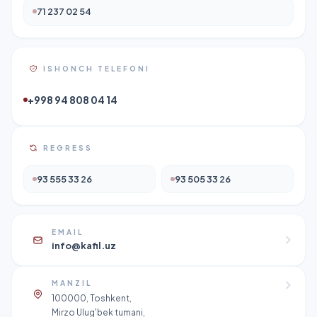
71 237 02 54
ISHONCH TELEFONI
+998 94 808 04 14
REGRESS
93 555 33 26
93 505 33 26
EMAIL
info@kafil.uz
MANZIL
100000, Toshkent,
Mirzo Ulug'bek tumani,