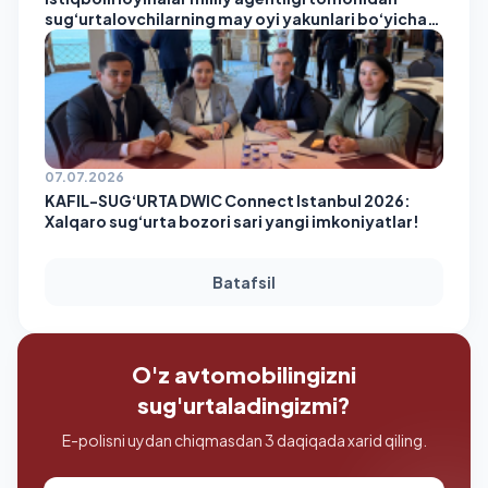
sug‘urtalovchilarning may oyi yakunlari bo‘yicha
reytingi e’lon qilindi!
07.07.2026
KAFIL-SUG‘URTA DWIC Connect Istanbul 2026:
Xalqaro sug‘urta bozori sari yangi imkoniyatlar!
Batafsil
O'z avtomobilingizni
sug'urtaladingizmi?
E-polisni uydan chiqmasdan 3 daqiqada xarid qiling.