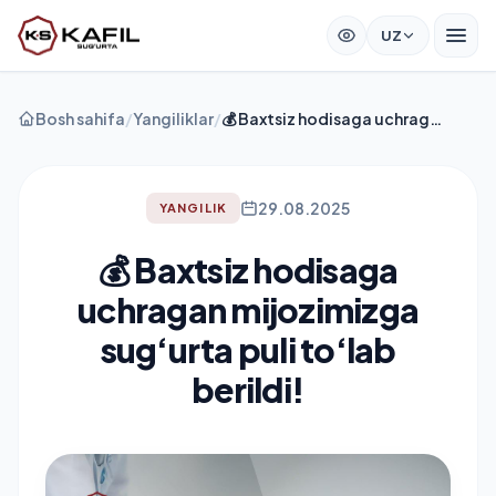
UZ
Bosh sahifa
/
Yangiliklar
/
💰 Baxtsiz hodisaga uchragan mijozimizga sug‘urta puli to‘lab berildi!
29.08.2025
YANGILIK
💰 Baxtsiz hodisaga
uchragan mijozimizga
sug‘urta puli to‘lab
berildi!