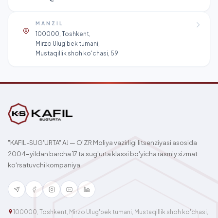
MANZIL
100000, Toshkent,
Mirzo Ulug'bek tumani,
Mustaqillik shoh ko'chasi, 59
"KAFIL-SUG'URTA" AJ — O'ZR Moliya vazirligi litsenziyasi asosida
2004-yildan barcha 17 ta sug'urta klassi bo'yicha rasmiy xizmat
ko'rsatuvchi kompaniya.
100000, Toshkent, Mirzo Ulug'bek tumani, Mustaqillik shoh ko'chasi,