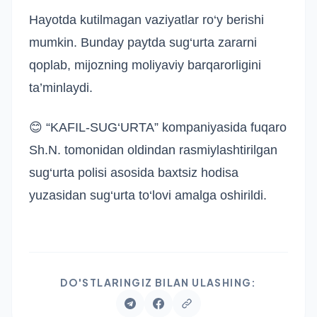
Hayotda kutilmagan vaziyatlar ro‘y berishi
mumkin. Bunday paytda sug‘urta zararni
qoplab, mijozning moliyaviy barqarorligini
ta’minlaydi.
😊 “KAFIL-SUG‘URTA” kompaniyasida fuqaro
Sh.N. tomonidan oldindan rasmiylashtirilgan
sug‘urta polisi asosida baxtsiz hodisa
yuzasidan sug‘urta to‘lovi amalga oshirildi.
DO'STLARINGIZ BILAN ULASHING: