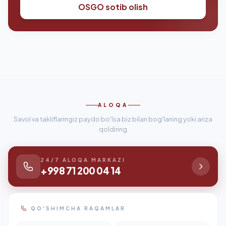
OSGO sotib olish
ALOQA
Savol va takliflaringiz paydo bo'lsa biz bilan bog'laning yoki ariza
qoldiring
24/7 ALOQA MARKAZI
+998 71 200 04 14
QO'SHIMCHA RAQAMLAR