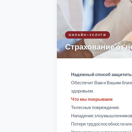
ОНЛАЙН-УСЛУГИ
Страхование от н
Надежный способ защитить 
Обеспечит Вам и Вашим близ
здоровьем.
Что мы покрываем
Телесные повреждения.
Нападение злоумышленников
Потеря трудоспособности ил
Установление инвалидности I и