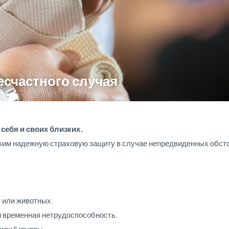
есчастного случая
себя и своих близких.
ким надежную страховую защиту в случае непредвиденных обсто
 или животных.
и временная нетрудоспособность.
ли II группы.