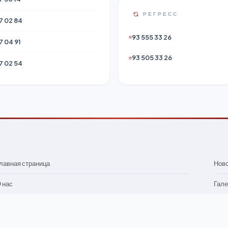
РЕГРЕСС
7 02 84
93 555 33 26
7 04 91
93 505 33 26
7 02 54
лавная страница
Нов
 нас
Гале
изическим лицам
Конт
ридическим лицам
Для 