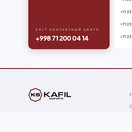
71 23
71 23
24/7 КОНТАКТНЫЙ ЦЕНТР
+998 71 200 04 14
71 23
Г
О
"KAFIL-SUG'URTA" AJ — официальная
Ф
страховая компания, работающая с 2004 года
на основании лицензии Министерства
Ю