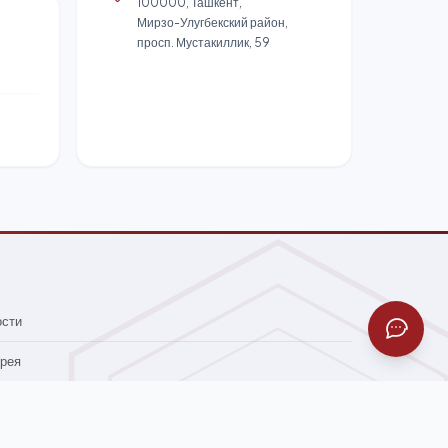
100000, Ташкент,
Мирзо-Улугбекский район,
просп. Мустакиллик, 59
ости
рея
акты
сотрудников