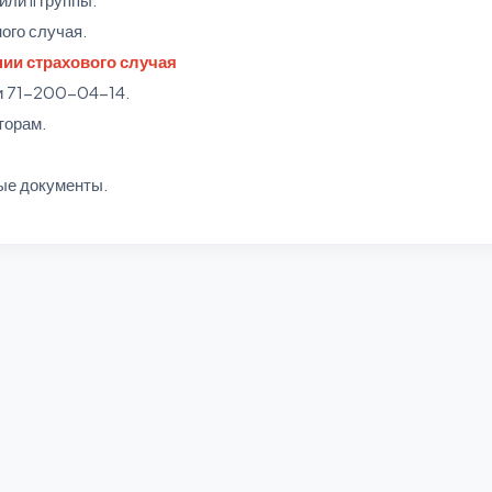
ого случая.
нии страхового случая
и 71-200-04-14.
торам.
ые документы.