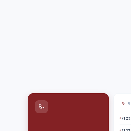
Д
71 23
71 23