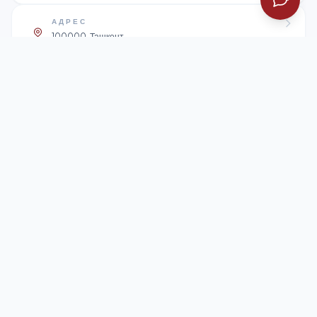
АДРЕС
100000, Ташкент,
Мирзо-Улугбекский район,
просп. Мустакиллик, 59
"KAFIL-SUG'URTA" AJ — официальная страховая компания,
работающая с 2004 года на основании лицензии Министерства
финансов РУз по всем 17 классам страхования.
100000, Ташкент, Мирзо-Улугбекский район, просп. Мустакиллик, 59