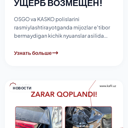
УЩЕРБ ВОЗМЕЩЁН!
OSGO va KASKO polislarini
rasmiylashtirayotganda mijozlar e'tibor
bermaydigan kichik nyuanslar asilida
sug'urta tovonini olishda qanday
muammolarga olib kelishi mumkin?
Узнать больше
НОВОСТИ