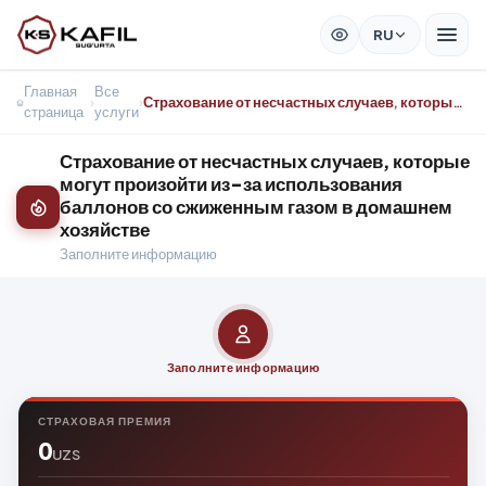
RU
Главная
Все
›
›
Страхование от несчастных случаев, которые могут произойти из-за использования баллонов со сжиженным газом в домашнем хозяйстве
страница
услуги
Страхование от несчастных случаев, которые
могут произойти из-за использования
баллонов со сжиженным газом в домашнем
хозяйстве
Заполните информацию
Заполните информацию
СТРАХОВАЯ ПРЕМИЯ
0
UZS