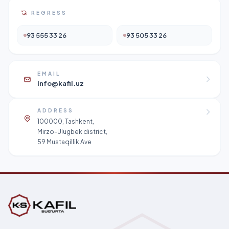
REGRESS
93 555 33 26
93 505 33 26
EMAIL
info@kafil.uz
ADDRESS
100000, Tashkent,
Mirzo-Ulugbek district,
59 Mustaqillik Ave