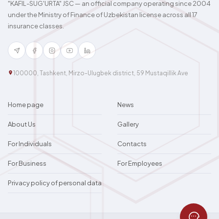
"KAFIL-SUG'URTA" JSC — an official company operating since 2004
under the Ministry of Finance of Uzbekistan license across all 17
insurance classes.
100000, Tashkent, Mirzo-Ulugbek district, 59 Mustaqillik Ave
Home page
News
About Us
Gallery
For Individuals
Contacts
For Business
For Employees
Privacy policy of personal data