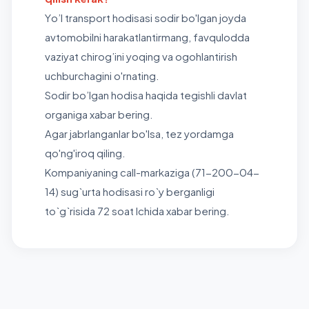
Y
o’l transport hodisasi sodir bo'lgan joyda
avtomobilni harakatlantirmang
, favqulodda
vaziyat chirog’ini yoqing va ogohlantirish
uchburchagini o'rnating.
S
odir bo’lgan hodisa haqida tegishli davlat
organiga xabar bering.
Agar jabrlanganlar bo'lsa, tez yordamga
qo'ng'iroq qiling.
K
ompaniyaning call-markaziga (71-200-04-
14) sug`urta hodisasi ro`y berganligi
to`g`risida 72 soat Ichida xabar bering.