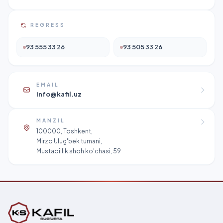
REGRESS
93 555 33 26
93 505 33 26
EMAIL
info@kafil.uz
MANZIL
100000, Toshkent,
Mirzo Ulug'bek tumani,
Mustaqillik shoh ko'chasi, 59