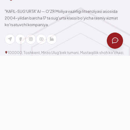
"KAFIL-SUG'URTA" AJ — O'ZR Moliya vazirligi litsenziyasi asosida
2004-yildan barcha 17 ta sug'urta klassi bo'yicha rasmiy xizmat
ko'rsatuvchi kompaniya.
100000, Toshkent, Mirzo Ulug'bek tumani, Mustaqillik shoh ko'chasi,
59
Bosh sahifa
Yangiliklar
Biz haqimizda
Galereya
Jismoniy shaxslarga
Aloqa
Yuridik shaxslarga
XODIMLAR UCHUN
Shaxsiy ma’lumotlarning
maxfiyligi siyosati