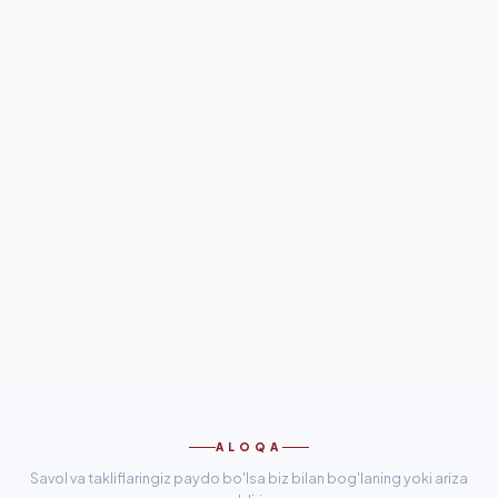
ALOQA
Savol va takliflaringiz paydo bo'lsa biz bilan bog'laning yoki ariza