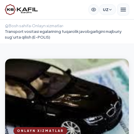
UZ
Bosh sahifa
›
Onlayn xizmatlar
›
Transport vositasi egalarining fuqarolik javobgarligini majburiy
sug‘urta qilish (E-POLIS)
ONLAYN XIZMATLAR