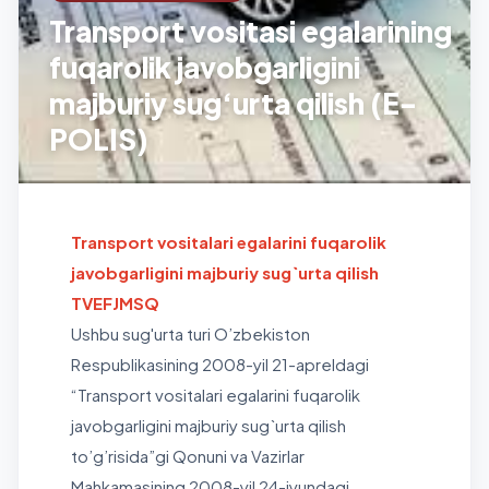
Transport vositasi egalarining
fuqarolik javobgarligini
majburiy sug‘urta qilish (E-
POLIS)
Transport
vositalari egalarini fuqarolik
javobgarligini majburiy sug`urta qilish
TVEFJMSQ
Ushbu sug'urta turi O’zbekiston
Respublikasining
2008
-yil
21
-apreldagi
“
Transport
vositalari egalarini fuqarolik
javobgarligini majburiy sug`urta qilish
to’g’risida
”
gi
Qonuni
va
Vazirlar
Mahkamasining
2008
-yil
24
-iyundagi