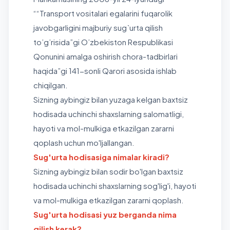
“
“
Transport
vositalari egalarini fuqarolik
javobgarligini majburiy sug`urta qilish
to’g’risida
”
gi
O’zbekiston Respublikasi
Qonunini amalga oshirish
chora-tadbirlari
haqida
”
gi
141-
sonli
Qarori asosida
ishlab
chiqilgan.
Sizning aybingiz bilan yuzaga kelgan baxtsiz
hodisada uchinchi shaxslarning salomatligi,
hayoti va mol-mulkiga etkazilgan zararni
qoplash uchun mo'ljallangan.
Sug'urta hodisasiga
nimalar kiradi?
Sizning aybingiz bilan sodir bo'lgan baxtsiz
hodisada uchinchi shaxslarning sog'lig'i, hayoti
va mol-mulkiga etkazilgan zararni qoplash.
Sug'urta hodisasi yuz berganda nima
qilish kerak?