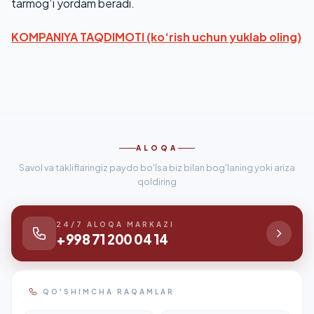
tarmog‘i yordam beradi.
KOMPANIYA TAQDIMOTI (ko‘rish uc
hun yuklab oling)
ALOQA
Savol va takliflaringiz paydo bo'lsa biz bilan bog'laning yoki ariza
qoldiring
24/7 ALOQA MARKAZI
+998 71 200 04 14
QO'SHIMCHA RAQAMLAR