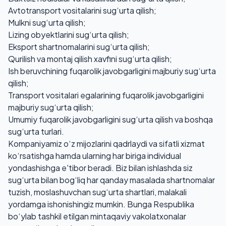
Avtotransport vositalarini sug‘urta qilish;
Mulkni sug‘urta qilish;
Lizing obyektlarini sug‘urta qilish;
Eksport shartnomalarini sug‘urta qilish;
Qurilish va montaj qilish xavfini sug‘urta qilish;
Ish beruvchining fuqarolik javobgarligini majburiy sug‘urta
qilish;
Transport vositalari egalarining fuqarolik javobgarligini
majburiy sug‘urta qilish;
Umumiy fuqarolik javobgarligini sug‘urta qilish va boshqa
sug‘urta turlari.
Kompaniyamiz o‘z mijozlarini qadrlaydi va sifatli xizmat
ko‘rsatishga hamda ularning har biriga individual
yondashishga e'tibor beradi. Biz bilan ishlashda siz
sug‘urta bilan bog‘liq har qanday masalada shartnomalar
tuzish, moslashuvchan sug‘urta shartlari, malakali
yordamga ishonishingiz mumkin. Bunga Respublika
bo‘ylab tashkil etilgan mintaqaviy vakolatxonalar