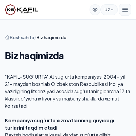
UZ
Bosh sahifa
/
Biz haqimizda
Biz haqimizda
"KAFIL-SUG‘URTA" AJ sug‘urta kompaniyasi 2004- yil
21- maydan boshlab O‘zbekiston Respublikasi Moliya
vazirligining litsenziyasi asosida sug‘urtaning barcha 17 ta
klassi bo‘yicha ixtiyoriy va majburiy shakllarda xizmat
ko‘rsatadi.
Kompaniya sug‘urta xizmatlarining quyidagi
turlarini taqdim etadi
:
Baxtsiz hodisalar va kasalliklardan sug‘urta qilish;