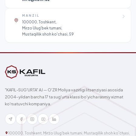
MANZIL
100000, Toshkent,
Mirzo Ulug'bek tumani,
Mustaqillik shoh ko'chasi, 59
"KAFIL-SUG'URTA" AJ — O'ZR Moliya vazirligi litsenziyasi asosida
2004-yildan barcha 17 ta sug'urta klassi bo'yicha rasmiy xizmat
ko'rsatuvchi kompaniya.
100000, Toshkent, Mirzo Ulug'bek tumani, Mustaqillik shoh ko'chasi,