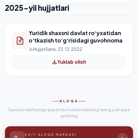
2025-yil hujjatlari
Yuridik shaxsni davlat ro‘yxatidan
o‘tkazish to‘g‘risidagi guvohnoma
Hujjat
Sana: 23.12.2022
Yuklab olish
ALOQA
Savol va takliflaringiz paydo bo'lsa biz bilan bog'laning yoki ariza
qoldiring
24/7 ALOQA MARKAZI