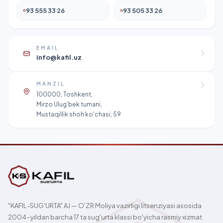
93 555 33 26
93 505 33 26
EMAIL
info@kafil.uz
MANZIL
100000, Toshkent,
Mirzo Ulug'bek tumani,
Mustaqillik shoh ko'chasi, 59
"KAFIL-SUG'URTA" AJ — O'ZR Moliya vazirligi litsenziyasi asosida
2004-yildan barcha 17 ta sug'urta klassi bo'yicha rasmiy xizmat