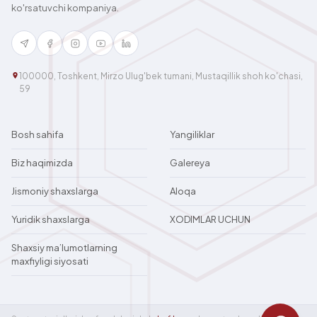
ko'rsatuvchi kompaniya.
100000, Toshkent, Mirzo Ulug'bek tumani, Mustaqillik shoh ko'chasi,
59
Bosh sahifa
Yangiliklar
Biz haqimizda
Galereya
Jismoniy shaxslarga
Aloqa
Yuridik shaxslarga
XODIMLAR UCHUN
Shaxsiy ma’lumotlarning
maxfiyligi siyosati