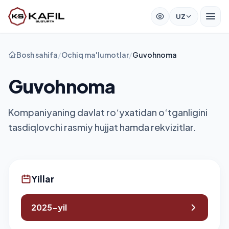
UZ
Bosh sahifa
/
Ochiq ma'lumotlar
/
Guvohnoma
Guvohnoma
Kompaniyaning davlat ro‘yxatidan o‘tganligini
tasdiqlovchi rasmiy hujjat hamda rekvizitlar.
Yillar
2025-yil