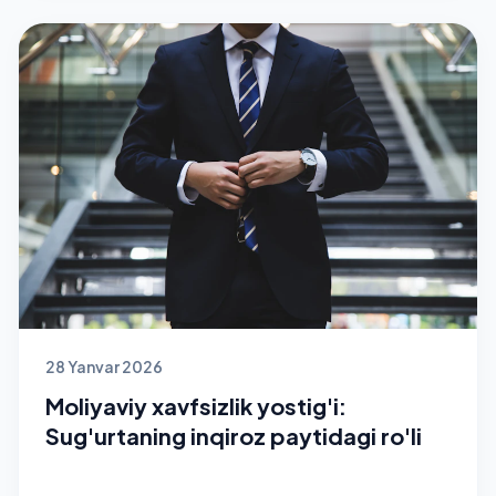
28 Yanvar 2026
Moliyaviy xavfsizlik yostig'i:
Sug'urtaning inqiroz paytidagi ro'li