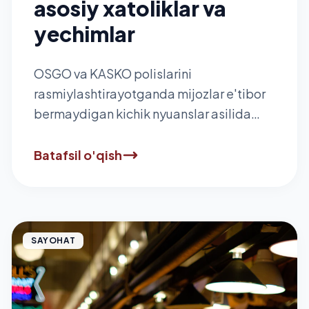
asosiy xatoliklar va
yechimlar
OSGO va KASKO polislarini
rasmiylashtirayotganda mijozlar e'tibor
bermaydigan kichik nyuanslar asilida
sug'urta tovonini olishda qanday
muammolarga olib kelishi mumkin?
Batafsil o'qish
SAYOHAT