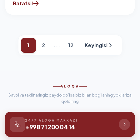
Batafsil
1
2
...
12
Keyingisi
ALOQA
Savol va takliflaringiz paydo bo'lsa biz bilan bog'laning yoki ariza
qoldiring
24/7 ALOQA MARKAZI
+998 71 200 04 14