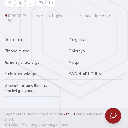
100000, Toshkent, Mirzo Ulug'bek tumani, Mustaqillik shoh ko'chasi,
59
Bosh sahifa
Yangiliklar
Biz haqimizda
Galereya
Jismoniy shaxslarga
Aloqa
Yuridik shaxslarga
XODIMLAR UCHUN
Shaxsiy ma’lumotlarning
maxfiyligi siyosati
Sayt materiallaridan foydalanishda
kafil.uz
veb-saytga havola bo‘lishi
shart.
© 2026 — "Kafil Sug‘urta kompaniyasi"