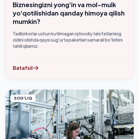
Biznesingizni yong'in va mol-mulk
yo'qotilishidan qanday himoya qilish
mumkin?
Tadbirkorlar uchun kutilmagan iqtisodiy talofatlarning
oldini olishda qaysi sug'urta paketlari samarali bo'lishini
tahlil qilamiz.
Batafsil
SOG'LIQ