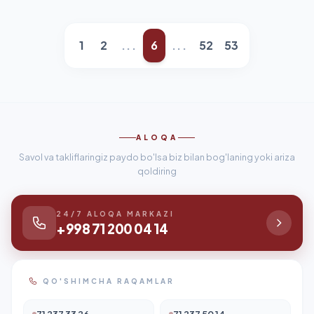
1
2
...
6
...
52
53
ALOQA
Savol va takliflaringiz paydo bo'lsa biz bilan bog'laning yoki ariza
qoldiring
24/7 ALOQA MARKAZI
+998 71 200 04 14
QO'SHIMCHA RAQAMLAR
71 237 33 26
71 237 50 14