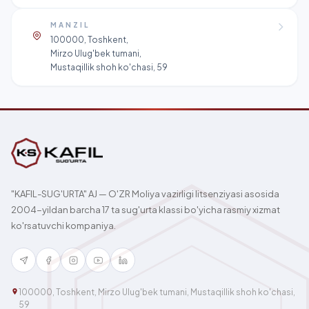
MANZIL
100000, Toshkent,
Mirzo Ulug'bek tumani,
Mustaqillik shoh ko'chasi, 59
"KAFIL-SUG'URTA" AJ — O'ZR Moliya vazirligi litsenziyasi asosida
2004-yildan barcha 17 ta sug'urta klassi bo'yicha rasmiy xizmat
ko'rsatuvchi kompaniya.
100000, Toshkent, Mirzo Ulug'bek tumani, Mustaqillik shoh ko'chasi,
59