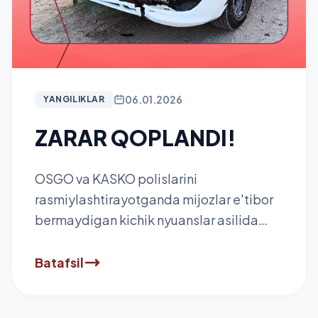
06.01.2026
YANGILIKLAR
ZARAR QOPLANDI!
OSGO va KASKO polislarini
rasmiylashtirayotganda mijozlar e'tibor
bermaydigan kichik nyuanslar asilida
sug'urta tovonini olishda qanday
muammolarga olib kelishi mumkin?
Batafsil