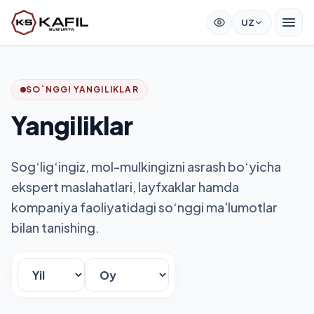
UZ
SO`NGGI YANGILIKLAR
Yangiliklar
Sog‘lig‘ingiz, mol-mulkingizni asrash bo‘yicha
ekspert maslahatlari, layfxaklar hamda
kompaniya faoliyatidagi so‘nggi ma'lumotlar
bilan tanishing.