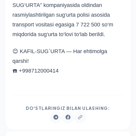
SUG‘URTA” kompaniyasida oldindan
rasmiylashtirilgan sug‘urta polisi asosida
transport vositasi egasiga 7 722 500 so‘m
miqdorida sug‘urta to‘lovi to‘lab berildi.
😊 KAFIL-SUG`URTA — Har ehtimolga
qarshi!
☎️ +998712000414
DO'STLARINGIZ BILAN ULASHING: