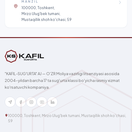
MANZIL
100000, Toshkent,
Mirzo Ulug'bek tumani,
Mustaqillik shoh ko'chasi, 59
"KAFIL-SUG'URTA" AJ — O'ZR Moliya vazirligi litsenziyasi asosida
2004-yildan barcha 17 ta sug'urta klassi bo'yicha rasmiy xizmat
ko'rsatuvchi kompaniya.
100000, Toshkent, Mirzo Ulug'bek tumani, Mustaqillik shoh ko'chasi,
59