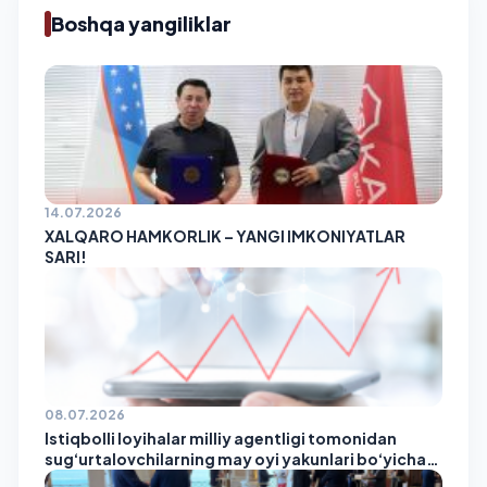
Boshqa yangiliklar
14.07.2026
XALQARO HAMKORLIK – YANGI IMKONIYATLAR
SARI!
08.07.2026
Istiqbolli loyihalar milliy agentligi tomonidan
sug‘urtalovchilarning may oyi yakunlari bo‘yicha
reytingi e’lon qilindi!