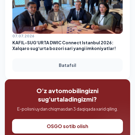
07.07.2026
KAFIL-SUG‘URTA DWIC Connect Istanbul 2026:
Xalqaro sug‘urta bozori sari yangi imkoniyatlar!
Batafsil
O'z avtomobilingizni
sug'urtaladingizmi?
E-polisni uydan chiqmasdan 3 daqiqada xarid qiling.
OSGO sotib olish