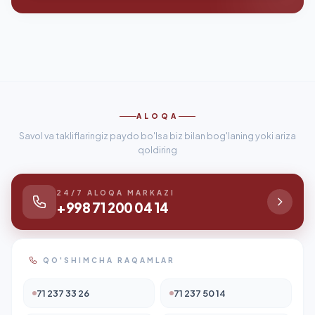
ALOQA
Savol va takliflaringiz paydo bo'lsa biz bilan bog'laning yoki ariza
qoldiring
24/7 ALOQA MARKAZI
+998 71 200 04 14
QO'SHIMCHA RAQAMLAR
71 237 33 26
71 237 50 14