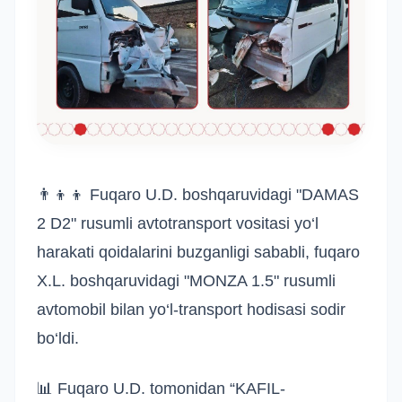
👨‍👦‍👦 Fuqaro U.D. boshqaruvidagi "DAMAS
2 D2" rusumli avtotransport vositasi yo‘l
harakati qoidalarini buzganligi sababli, fuqaro
X.L. boshqaruvidagi "MONZA 1.5" rusumli
avtomobil bilan yo‘l-transport hodisasi sodir
bo‘ldi.
📊 Fuqaro U.D. tomonidan “KAFIL-