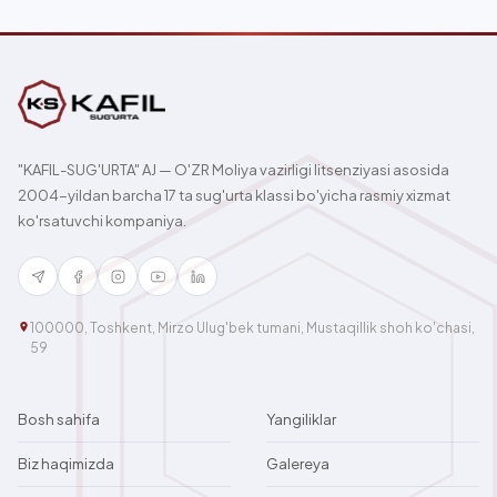
"KAFIL-SUG'URTA" AJ — O'ZR Moliya vazirligi litsenziyasi asosida
2004-yildan barcha 17 ta sug'urta klassi bo'yicha rasmiy xizmat
ko'rsatuvchi kompaniya.
100000, Toshkent, Mirzo Ulug'bek tumani, Mustaqillik shoh ko'chasi,
59
Bosh sahifa
Yangiliklar
Biz haqimizda
Galereya