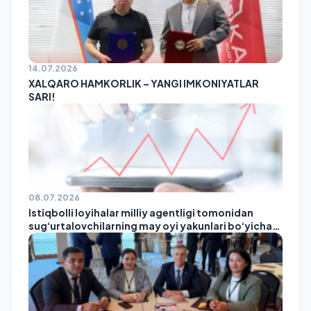
14.07.2026
XALQARO HAMKORLIK – YANGI IMKONIYATLAR
SARI!
08.07.2026
Istiqbolli loyihalar milliy agentligi tomonidan
sug‘urtalovchilarning may oyi yakunlari bo‘yicha
reytingi e’lon qilindi!