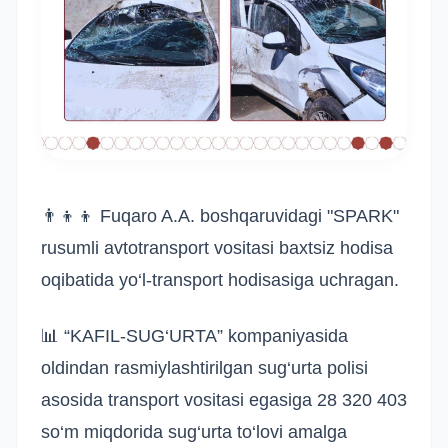
👨‍👦‍👦 Fuqaro A.A. boshqaruvidagi "SPARK"
rusumli avtotransport vositasi baxtsiz hodisa
oqibatida yo‘l-transport hodisasiga uchragan.
📊 “KAFIL-SUG‘URTA” kompaniyasida
oldindan rasmiylashtirilgan sug‘urta polisi
asosida transport vositasi egasiga 28 320 403
so‘m miqdorida sug‘urta to‘lovi amalga