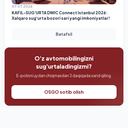
07.07.2026
KAFIL-SUG‘URTA DWIC Connect Istanbul 2026:
Xalqaro sug‘urta bozori sari yangi imkoniyatlar!
Batafsil
O'z avtomobilingizni
sug'urtaladingizmi?
E-polisni uydan chiqmasdan 3 daqiqada xarid qiling.
OSGO sotib olish