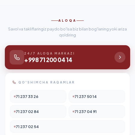
ALOQA
Savol va takliflaringiz paydo bo'lsa biz bilan bog'laning yoki ariza
qoldiring
24/7 ALOQA MARKAZI
+998 71 200 04 14
QO'SHIMCHA RAQAMLAR
71 237 33 26
71 237 50 14
71 237 02 84
71 237 04 91
71 237 02 54