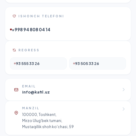
ISHONCH TELEFONI
+998 94 808 04 14
REGRESS
93 555 33 26
93 505 33 26
EMAIL
info@kafil.uz
MANZIL
100000, Toshkent,
Mirzo Ulug'bek tumani,
Mustaqillik shoh ko'chasi, 59