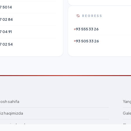
7 50 14
REGRESS
7 02 84
93 555 33 26
7 04 91
93 505 33 26
7 02 54
osh sahifa
Yang
iz haqimizda
Gal
ismoniy shaxslarga
Alo