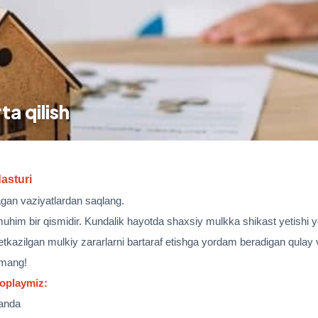
a qilish
dasturi
agan
vaziyatlardan
saqlang.
muhim bir qismidir. Kundalik hayotda shaxsiy mulkka shikast yetishi y
etkazilgan mulkiy zararlarni bartaraf etishga yordam beradigan qulay 
lmang!
qoplaymiz:
ganda