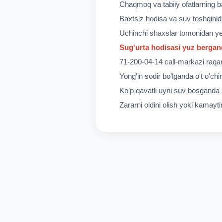
Chaqmoq va tabiiy ofatlarning bar
Baxtsiz hodisa va suv toshqini
Uchinchi shaxslar tomonidan ye
Sug'urta hodisasi yuz bergan
71-200-04-14 call-markazi raqami
Yong'in sodir bo'lganda o't o'chi
Ko’p qavatli uyni suv bosganda s
Zararni oldini olish yoki kamayti