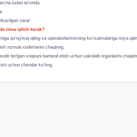
cha turlari ta'sirida
da
tkazilgan zarar
da nima qilish kerak?
ga qo'ng'iroq qiling va operatorlarimizning ko'rsatmalariga rioya qili
rish xizmati xodimlarini chaqiring.
odir bo'lgan voqeani bartaraf etish uchun vakolatli organlarini chaqiri
rish uchun choralar ko'ring.