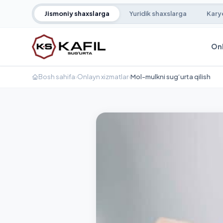
Jismoniy shaxslarga
Yuridik shaxslarga
Kary
Onl
Bosh sahifa
›
Onlayn xizmatlar
›
Mol-mulkni sug‘urta qilish