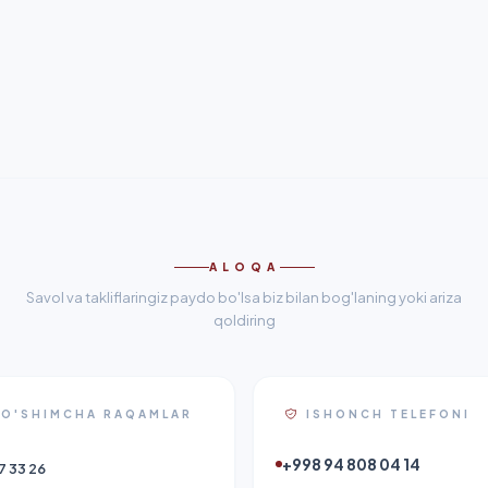
ALOQA
Savol va takliflaringiz paydo bo'lsa biz bilan bog'laning yoki ariza
qoldiring
O'SHIMCHA RAQAMLAR
ISHONCH TELEFONI
+998 94 808 04 14
7 33 26