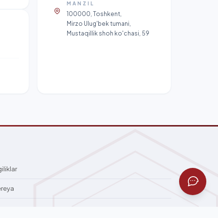
MANZIL
100000, Toshkent,
Mirzo Ulug'bek tumani,
Mustaqillik shoh ko'chasi, 59
iliklar
ereya
qa