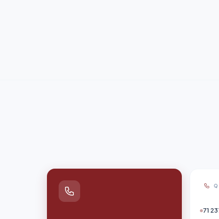
Q
71 23