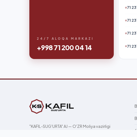
71 23
71 23
71 23
24/7 ALOQA MARKAZI
+998 71 200 04 14
71 23
B
B
"KAFIL-SUG'URTA" AJ — O'ZR Moliya vazirligi
J
litsenziyasi asosida 2004-yildan barcha 17