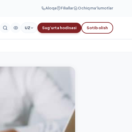
Aloqa
Filiallar
Ochiq ma'lumotlar
UZ
Sug‘urta hodisasi
Sotib olish