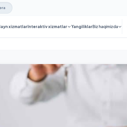
era
ayn xizmatlar
Interaktiv xizmatlar
Yangiliklar
Biz haqimizda