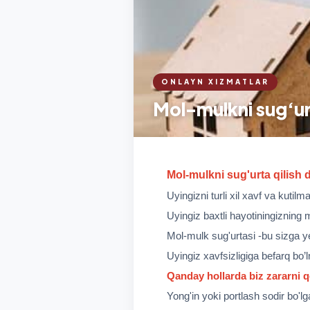
ONLAYN XIZMATLAR
Mol-mulkni sug‘urt
Mol-mulkni sug'urta qilish 
Uyingizni
turli
xil
xavf
va
kutilm
Uyingiz baxtli hayotiningizning 
Mol-mulk sug'urtasi -bu sizga y
Uyingiz xavfsizligiga befarq bo’
Qanday hollarda biz
zararni 
Yong'in yoki portlash sodir bo'l