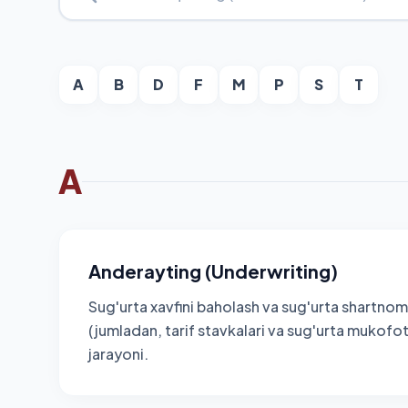
A
B
D
F
M
P
S
T
A
Anderayting (Underwriting)
Sug'urta xavfini baholash va sug'urta shartnoma
(jumladan, tarif stavkalari va sug'urta mukofot
jarayoni.