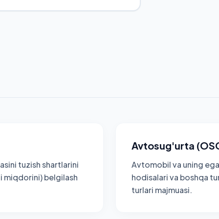
Avtosug'urta (OS
sini tuzish shartlarini
Avtomobil va uning egal
i miqdorini) belgilash
hodisalari va boshqa tu
turlari majmuasi.