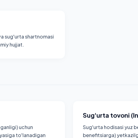
a sug'urta shartnomasi
smiy hujjat.
Sug'urta tovoni (
lganligi) uchun
Sug'urta hodisasi yuz 
yasiga to'lanadigan
benefitsiarga) yetkazil