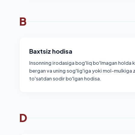
B
Baxtsiz hodisa
Insonning irodasiga bog'liq bo'lmagan holda 
bergan va uning sog'lig'iga yoki mol-mulkiga 
to'satdan sodir bo'lgan hodisa.
D