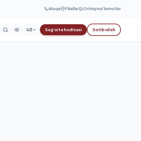
Aloqa
Filiallar
Ochiq ma'lumotlar
UZ
Sug‘urta hodisasi
Sotib olish