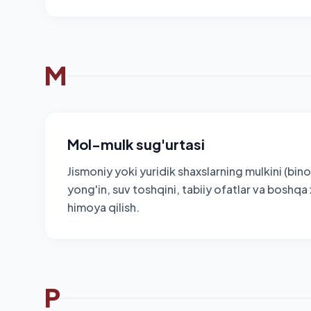
M
Mol-mulk sug'urtasi
Jismoniy yoki yuridik shaxslarning mulkini (bino
yong'in, suv toshqini, tabiiy ofatlar va boshq
himoya qilish.
P