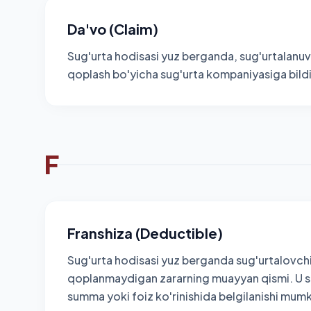
Da'vo (Claim)
Sug'urta hodisasi yuz berganda, sug'urtalanu
qoplash bo'yicha sug'urta kompaniyasiga bildir
F
Franshiza (Deductible)
Sug'urta hodisasi yuz berganda sug'urtalovc
qoplanmaydigan zararning muayyan qismi. U 
summa yoki foiz ko'rinishida belgilanishi mumk