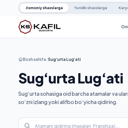
Jismoniy shaxslarga
Yuridik shaxslarga
Kary
Onl
Bosh sahifa
/
Sug‘urta Lug‘ati
Sug‘urta Lug‘ati
Sug‘urta sohasiga oid barcha atamalar va ularni
so‘zni izlang yoki alifbo bo‘yicha qidiring.