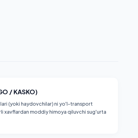
GO / KASKO)
ari (yoki haydovchilar) ni yo'l-transport
rli xavflardan moddiy himoya qiluvchi sug'urta