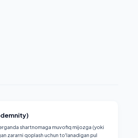
Indemnity)
berganda shartnomaga muvofiq mijozga (yoki
gan zararni qoplash uchun to'lanadigan pul