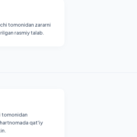
vchi tomonidan zararni
ilgan rasmiy talab.
hi tomonidan
shartnomada qat'iy
in.