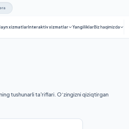
era
ayn xizmatlar
Interaktiv xizmatlar
Yangiliklar
Biz haqimizda
ng tushunarli ta'riflari. O‘zingizni qiziqtirgan