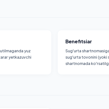
Benefitsiar
kutilmaganda yuz
Sug'urta shartnomasiga
zarar yetkazuvchi
sug'urta tovonini (yoki 
shartnomada ko'rsatilg