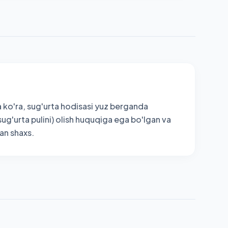
 ko'ra, sug'urta hodisasi yuz berganda
sug'urta pulini) olish huquqiga ega bo'lgan va
an shaxs.