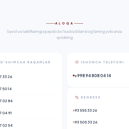
ALOQA
Savol va takliflaringiz paydo bo'lsa biz bilan bog'laning yoki ariza
qoldiring
O'SHIMCHA RAQAMLAR
ISHONCH TELEFONI
+998 94 808 04 14
7 33 26
7 50 14
REGRESS
7 02 84
93 555 33 26
7 04 91
93 505 33 26
7 02 54