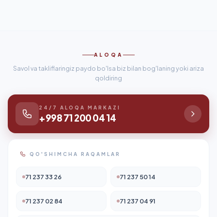
ALOQA
Savol va takliflaringiz paydo bo'lsa biz bilan bog'laning yoki ariza
qoldiring
24/7 ALOQA MARKAZI
+998 71 200 04 14
QO'SHIMCHA RAQAMLAR
71 237 33 26
71 237 50 14
71 237 02 84
71 237 04 91