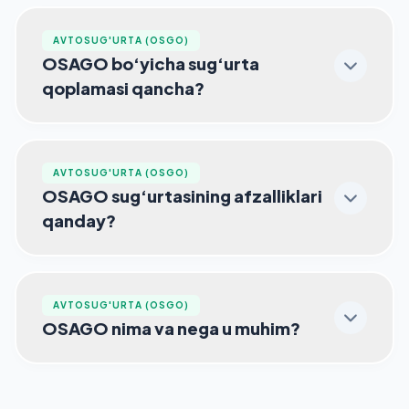
AVTOSUG'URTA (OSGO)
OSAGO bo‘yicha sug‘urta
qoplamasi qancha?
AVTOSUG'URTA (OSGO)
OSAGO sug‘urtasining afzalliklari
qanday?
AVTOSUG'URTA (OSGO)
OSAGO nima va nega u muhim?