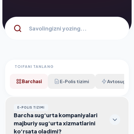
TOIFANI TANLANG
Barchasi
E-Polis tizimi
Avtosug'ur
E-POLIS TIZIMI
Barcha sug‘urta kompaniyalari
majburiy sug‘urta xizmatlarini
ko‘rsata oladimi?