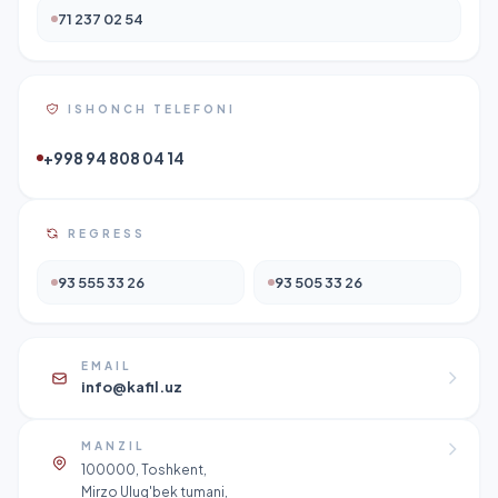
71 237 02 54
ISHONCH TELEFONI
+998 94 808 04 14
REGRESS
93 555 33 26
93 505 33 26
EMAIL
info@kafil.uz
MANZIL
100000, Toshkent,
Mirzo Ulug'bek tumani,