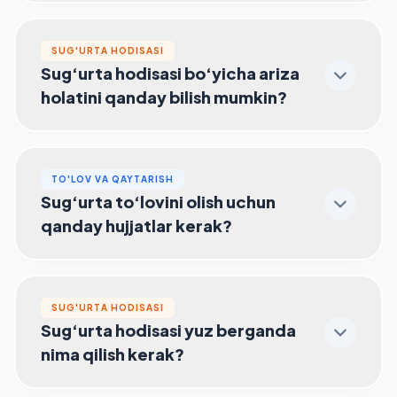
SUG'URTA HODISASI
Sug‘urta hodisasi bo‘yicha ariza
holatini qanday bilish mumkin?
TO'LOV VA QAYTARISH
Sug‘urta to‘lovini olish uchun
qanday hujjatlar kerak?
SUG'URTA HODISASI
Sug‘urta hodisasi yuz berganda
nima qilish kerak?