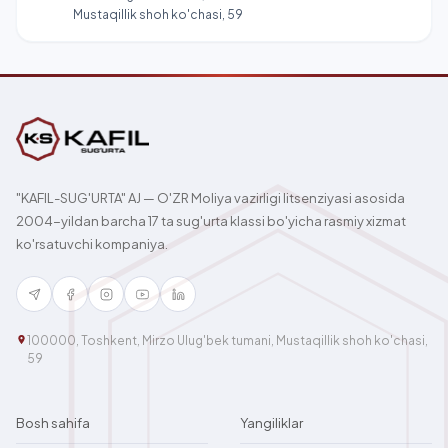
Mustaqillik shoh ko'chasi, 59
"KAFIL-SUG'URTA" AJ — O'ZR Moliya vazirligi litsenziyasi asosida
2004-yildan barcha 17 ta sug'urta klassi bo'yicha rasmiy xizmat
ko'rsatuvchi kompaniya.
100000, Toshkent, Mirzo Ulug'bek tumani, Mustaqillik shoh ko'chasi,
59
Bosh sahifa
Yangiliklar