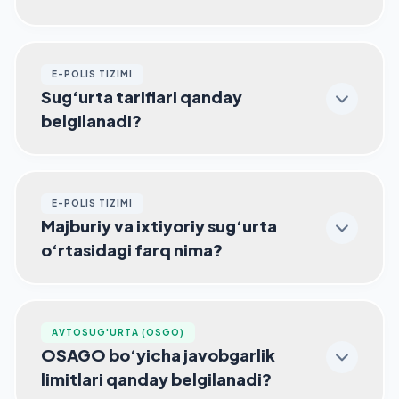
E-POLIS TIZIMI
Sug‘urta tariflari qanday
belgilanadi?
E-POLIS TIZIMI
Majburiy va ixtiyoriy sug‘urta
o‘rtasidagi farq nima?
AVTOSUG'URTA (OSGO)
OSAGO bo‘yicha javobgarlik
limitlari qanday belgilanadi?