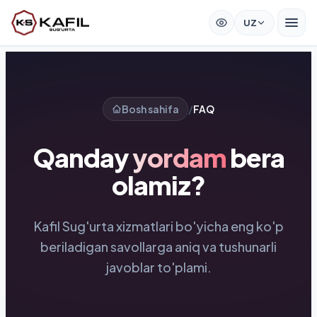
UZ
Bosh sahifa
/
FAQ
Qanday
yordam
bera
olamiz?
Kafil Sug'urta xizmatlari bo'yicha eng ko'p
beriladigan savollarga aniq va tushunarli
javoblar to'plami.