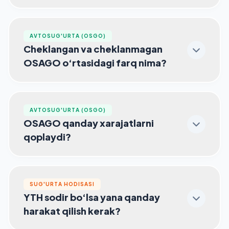
AVTOSUG'URTA (OSGO)
Cheklangan va cheklanmagan
OSAGO o‘rtasidagi farq nima?
AVTOSUG'URTA (OSGO)
OSAGO qanday xarajatlarni
qoplaydi?
SUG'URTA HODISASI
YTH sodir bo‘lsa yana qanday
harakat qilish kerak?