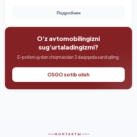
рынке!
Подробнее
O'z avtomobilingizni
sug'urtaladingizmi?
E-polisni uydan chiqmasdan 3 daqiqada xarid qiling.
OSGO sotib olish
КОНТАКТЫ